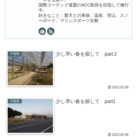
国際コーチング連盟のACC取得を目指して修行
中。
好きなこと：愛犬との車旅、温泉、登山、スノ
ーボード、マリンスポーツ全般
少し早い春を探して part２
千葉県
2023.02.09
少し早い春を探して part1
千葉県
2023.02.08